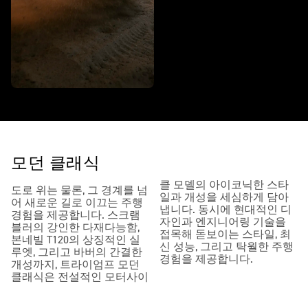
모던 클래식
클 모델의 아이코닉한 스타
도로 위는 물론, 그 경계를 넘
일과 개성을 세심하게 담아
어 새로운 길로 이끄는 주행
냅니다. 동시에 현대적인 디
경험을 제공합니다. 스크램
자인과 엔지니어링 기술을
블러의 강인한 다재다능함,
접목해 돋보이는 스타일, 최
본네빌 T120의 상징적인 실
신 성능, 그리고 탁월한 주행
루엣, 그리고 바버의 간결한
경험을 제공합니다.
개성까지, 트라이엄프 모던
클래식은 전설적인 모터사이