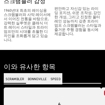
스크램블러 감성
편안하고 자신감 있는 라이
1960년대 최초의 레이싱용
딩 포지션, 쉬운 조작성, 강인
스크램블러와 사막 레이서에
한 개성, 그리고 진정한 올터
서 이어진 전통을 바탕으로,
레인 성능까지 갖춘 트라이
강력한 실루엣은 클래식 더
엄프 스크램블러는 스타일과
트 레이서 스타일과 트라이
즐거운 주행 경험을 동시에
엄프만의 시대를 초월한 디
제공합니다.
자인을 조화롭게 담고 있습
니다.
이와 유사한 항목
SCRAMBLER
BONNEVILLE
SPEED