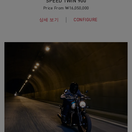
SPEED TWIN 900
Price From ₩16,050,000
상세 보기
CONFIGURE