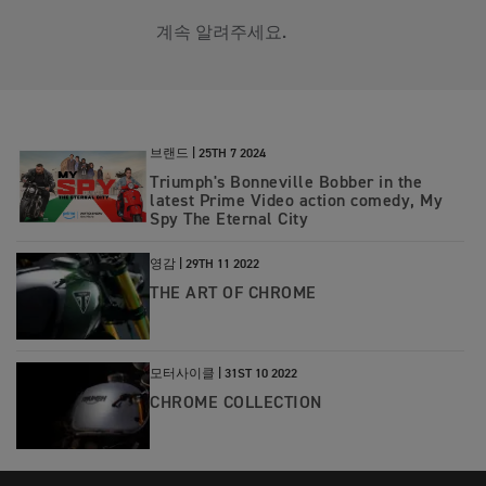
계속 알려주세요.
브랜드 |
25TH 7 2024
Triumph's Bonneville Bobber in the
latest Prime Video action comedy, My
Spy The Eternal City
영감 |
29TH 11 2022
THE ART OF CHROME
모터사이클 |
31ST 10 2022
CHROME COLLECTION