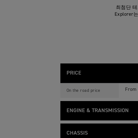
최첨단 테
Explor
PRICE
T
Feature
Details
I
From 
On the road price
G
E
R
1
ENGINE & TRANSMISSION
2
0
0
T
Feature
Details
G
I
Liquid
Type
T
G
CHASSIS
E
E