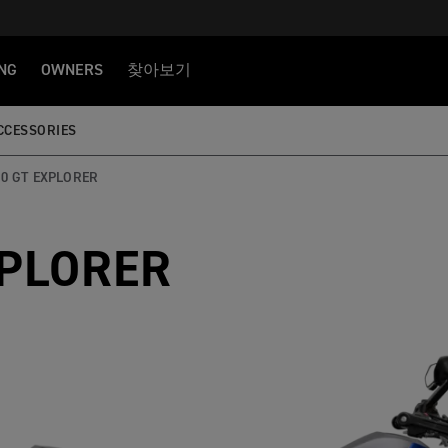
NG
OWNERS
찾아보기
CCESSORIES
00 GT EXPLORER
XPLORER