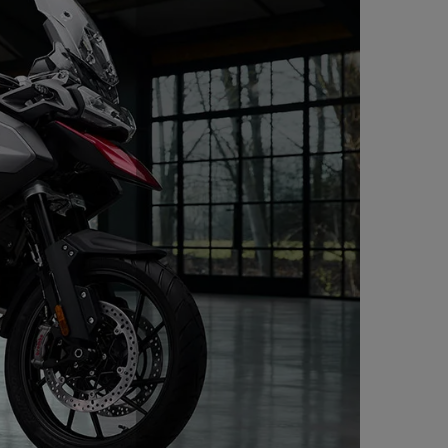
mm floating discs. Magura HC1
er cylinder with remote
stem