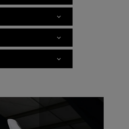
bolt-on aluminium rear subframe.
e arms.
 control
ncer and side mounted secondary
 더해진 200mm 트래블의 쇼와
무게에 따라 모터사이클 정차 시
자신감을 선사합니다.