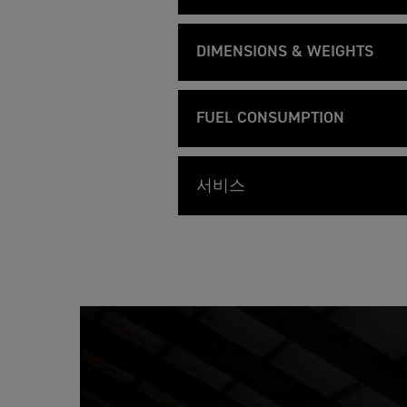
X
R
1160 
Capacity
P
T
Feature
Details
1
L
I
Tubul
2
Frame
O
G
0
DIMENSIONS & WEIGHTS
90.0
R
E
Bore
0
E
R
G
Twin 
Swingarm
T
Feature
Details
R
1
T
I
Handl
S
2
60.7
E
Width Handlebars
Stroke
G
p
0
X
FUEL CONSUMPTION
Cast 
E
Front Wheel
e
0
P
R
c
G
L
Low s
13.2:1
Height Without Mirror
Compression
T
Feature
Details
1
i
T
O
I
5.5 l
2
Cast 
f
E
Fuel Consumption
R
Rear Wheel
G
0
i
X
E
서비스
Adjus
150PS
E
Seat Height
Max Power EC
0
c
P
R
R
G
a
L
119 g
S
Metze
CO2 Figures
Front Tyre
1
T
Feature
Details
T
t
O
p
2
I
1560
130 N
10,00
E
i
R
Wheelbase
Max Torque EC
서비스 주기
e
0
G
X
o
E
c
Metze
Rear Tyre
0
E
P
n
R
i
G
R
L
s
S
24.0 º
Multip
f
Rake
System
T
1
O
p
i
Showa
E
2
R
Front Suspension
e
c
X
0
E
c
a
120 
Stain
Trail
Exhaust
P
0
R
i
t
L
G
silenc
S
전자제
f
i
Rear Suspension
O
T
p
i
o
제 세
30 L
R
E
Tank Capacity
e
c
n
Shaft
E
X
c
20m
Final Drive
a
s
R
P
i
t