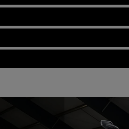
cc
ar steel frame, with forged aluminium outriggers. Fabricated, 
 mm
sided "Tri-Link" aluminium swingarm with twin aluminium torqu
ebars 849mm, handguards 982 mm
 mm
aluminium, 19 x 3.0in
creen 1436mm, high screen 1497 mm
itres / 100 km (51.5 mpg) mpg
aluminium, 18 x 4.25in
table 850/870 mm
 / 148bhp (110.4kW) @ 9,000rpm (100PS rain mode)
/km EURO 5+ Regulation (EU) No. 134/2014 Annex VIII g/km
ler Tourance, 120/70R19 (M/C 60V TL)
 mm
m @ 7,000 rpm
0 miles/16,000 km or 12 months, whichever comes first
ler Tourance, 150/70R18 (M/C 70V TL)
oint sequential electronic fuel injection with electronic throttle
 49mm, semi-active damping USD forks. 200mm travel.
mm
less steel 3 into 1 header system with underslung primary sile
er
어 프리로드 조정 기능과 새로운 액티브 프리로드 감소 기능이
미 액티브 댐핑 모노쇽은 탑승자와 동승자 및 수하물의 합산 
 drive
m까지 차체고를 낮출 수 있어, 라이더에게 한층 더 편안함과 