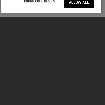
COOKIE PREFERENCES
ALLOW ALL
MOTORCYCLES
GET STARTED
FOR THE RIDE
OWNERS
FACEBOOK
INSTAGRAM
YOUTUBE